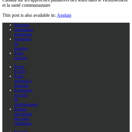
et la santé communautaire
This post is also available in:
Anglais
Structure
Orientation
stratégique
Avantages
du
membre
Soins
intégrés
Projet
ECHO
Soins
palliatifs à
domicile
Partenaires
en soins
de
rétablissement
Enfants
nécessitant
des soins
complexes