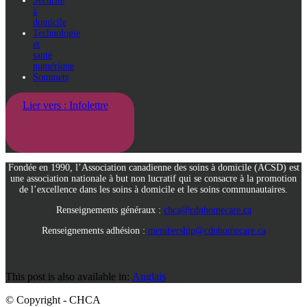
Sécurité
à
domicile
Technologie
et
santé
numérique
Sommets
Lier vers : Infolettre
Fondée en 1990, l’Association canadienne des soins à domicile (ACSD) est
une association nationale à but non lucratif qui se consacre à la promotion
de l’excellence dans les soins à domicile et les soins communautaires.
Renseignements généraux :
chca@cdnhomecare.ca
Renseignements adhésion :
membership@cdnhomecare.ca
This post is also available in:
Anglais
© Copyright - CHCA