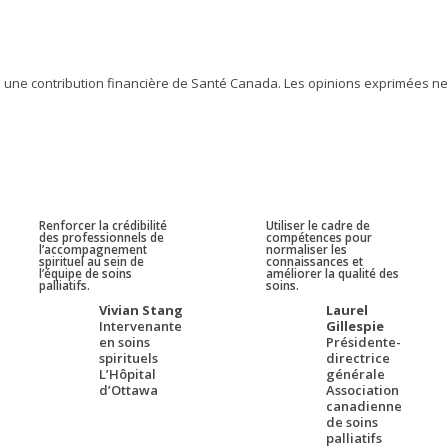
 à une contribution financière de Santé Canada. Les opinions exprimées 
Renforcer la crédibilité
Utiliser le cadre de
des professionnels de
compétences pour
l’accompagnement
normaliser les
spirituel au sein de
connaissances et
l’équipe de soins
améliorer la qualité des
palliatifs.
soins.
Vivian Stang
Laurel
Intervenante
Gillespie
en soins
Présidente-
spirituels
directrice
L’Hôpital
générale
d’Ottawa
Association
canadienne
de soins
palliatifs