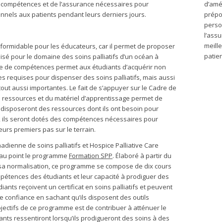
 compétences et de l’assurance nécessaires pour
d’amé
onnels aux patients pendant leurs derniers jours.
prépo
perso
l’ass
meill
formidable pour les éducateurs, car il permet de proposer
patien
sé pour le domaine des soins palliatifs d’un océan à
dre de compétences permet aux étudiants d’acquérir non
 requises pour dispenser des soins palliatifs, mais aussi
ut aussi importantes. Le fait de s’appuyer sur le Cadre de
s ressources et du matériel d’apprentissage permet de
ils disposeront des ressources dont ils ont besoin pour
e, ils seront dotés des compétences nécessaires pour
leurs premiers pas sur le terrain.
nadienne de soins palliatifs et Hospice Palliative Care
s au point le programme
Formation SPP
. Élaboré à partir du
sa normalisation, ce programme se compose de dix cours
ompétences des étudiants et leur capacité à prodiguer des
iants reçoivent un certificat en soins palliatifs et peuvent
te confiance en sachant qu’ils disposent des outils
bjectifs de ce programme est de contribuer à atténuer le
iants ressentiront lorsqu’ils prodigueront des soins à des