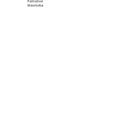
Palliative
Manitoba