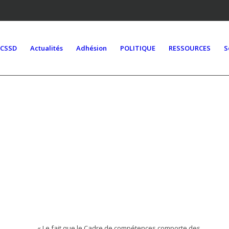
ACSSD
Actualités
Adhésion
POLITIQUE
RESSOURCES
S
« Le fait que le Cadre de compétences comporte des