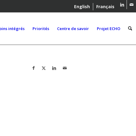
English
Français
oins intégrés
Priorités
Centre de savoir
Projet ECHO