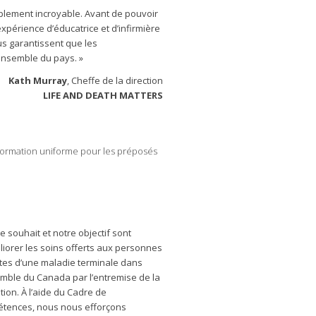
plement incroyable. Avant de pouvoir
périence d’éducatrice et d’infirmière
us garantissent que les
ensemble du pays. »
Kath Murray
, Cheffe de la direction
LIFE AND DEATH MATTERS
 formation uniforme pour les préposés
e souhait et notre objectif sont
liorer les soins offerts aux personnes
ntes d’une maladie terminale dans
emble du Canada par l’entremise de la
tion. À l’aide du Cadre de
tences, nous nous efforçons