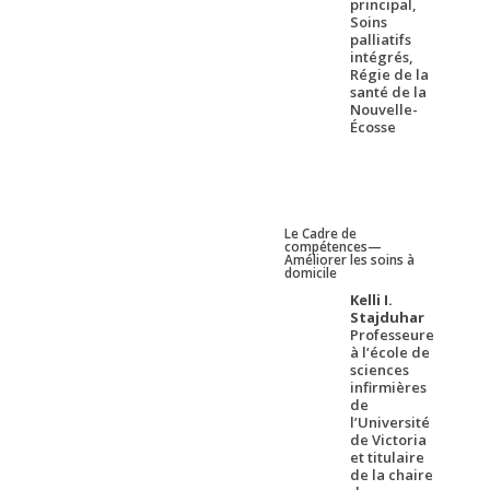
principal,
Soins
palliatifs
intégrés,
Régie de la
santé de la
Nouvelle-
Écosse
Le Cadre de
compétences—
Améliorer les soins à
domicile
Kelli I.
Stajduhar
Professeure
à l’école de
sciences
infirmières
de
l’Université
de Victoria
et titulaire
de la chaire