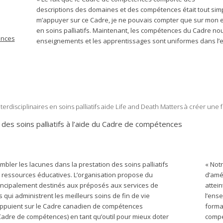
descriptions des domaines et des compétences était tout sim
m’appuyer sur ce Cadre, je ne pouvais compter que sur mon ex
en soins palliatifs. Maintenant, les compétences du Cadre no
ences
enseignements et les apprentissages sont uniformes dans l’
disciplinaires en soins palliatifs aide Life and Death Matters à créer une
 des soins palliatifs à l’aide du Cadre de compétences
mbler les lacunes dans la prestation des soins palliatifs
« Notr
e ressources éducatives. L’organisation propose du
d’amé
incipalement destinés aux préposés aux services de
attei
 qui administrent les meilleurs soins de fin de vie
l’ens
’appuient sur le Cadre canadien de compétences
forma
s (Cadre de compétences) en tant qu’outil pour mieux doter
compé