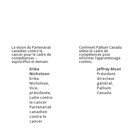
La vision du Partenariat
Comment Pallium Canada
canadien contre le
utilise le cadre de
cancer pour le cadre de
compétences pour
compétences –
informer l’apprentissage
aujourd’hui et demain.
continu.
Erika
Jeffrey Moat
Nicholson
Président-
Erika
directeur
Nicholson,
général,
Vice-
Pallium
présidente,
Canada
Lutte contre
le cancer
Partenariat
canadien
contre le
cancer