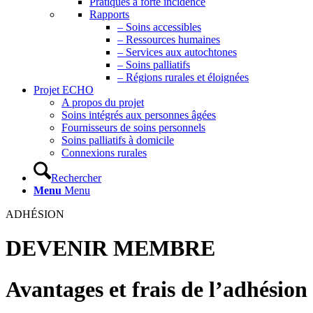
Pratiques à forte incidence
Rapports
– Soins accessibles
– Ressources humaines
– Services aux autochtones
– Soins palliatifs
– Régions rurales et éloignées
Projet ECHO
A propos du projet
Soins intégrés aux personnes âgées
Fournisseurs de soins personnels
Soins palliatifs à domicile
Connexions rurales
Rechercher
Menu
Menu
ADHÉSION
DEVENIR MEMBRE
Avantages et frais de l’adhésion