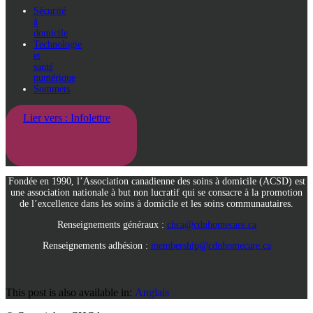
Sécurité
à
domicile
Technologie
et
santé
numérique
Sommets
Lier vers : Infolettre
Fondée en 1990, l’Association canadienne des soins à domicile (ACSD) est
une association nationale à but non lucratif qui se consacre à la promotion
de l’excellence dans les soins à domicile et les soins communautaires.
Renseignements généraux :
chca@cdnhomecare.ca
Renseignements adhésion :
membership@cdnhomecare.ca
This post is also available in:
Anglais