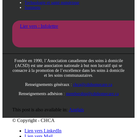
Technologie et santé numérique
Sommets
Lier vers : Infolettre
Fondée en 1990, l’Association canadienne des soins à domicile
(ACSD) est une association nationale à but non lucratif qui se
consacre à la promotion de l’excellence dans les soins à domicile
et les soins communautaires.
Renseignements généraux :
chca@cdnhomecare.ca
Renseignements adhésion :
membership@cdnhomecare.ca
This post is also available in:
Anglais
© Copyright - CHCA
Lien vers LinkedIn
Lien vers Mail