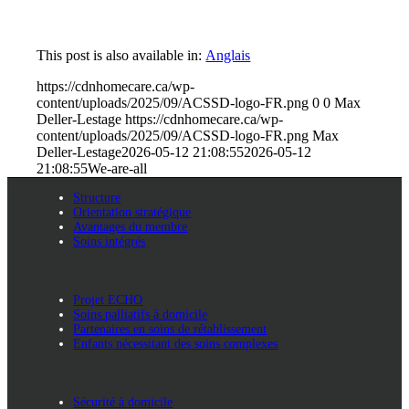
This post is also available in:
Anglais
https://cdnhomecare.ca/wp-
content/uploads/2025/09/ACSSD-logo-FR.png
0
0
Max
Deller-Lestage
https://cdnhomecare.ca/wp-
content/uploads/2025/09/ACSSD-logo-FR.png
Max
Deller-Lestage
2026-05-12 21:08:55
2026-05-12
21:08:55
We-are-all
Structure
Orientation stratégique
Avantages du membre
Soins intégrés
Projet ECHO
Soins palliatifs à domicile
Partenaires en soins de rétablissement
Enfants nécessitant des soins complexes
Sécurité à domicile