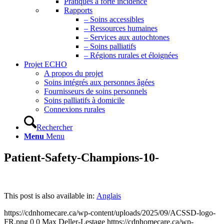
Pratiques à forte incidence
Rapports
– Soins accessibles
– Ressources humaines
– Services aux autochtones
– Soins palliatifs
– Régions rurales et éloignées
Projet ECHO
A propos du projet
Soins intégrés aux personnes âgées
Fournisseurs de soins personnels
Soins palliatifs à domicile
Connexions rurales
Rechercher
Menu
Menu
Patient-Safety-Champions-10-
This post is also available in:
Anglais
https://cdnhomecare.ca/wp-content/uploads/2025/09/ACSSD-logo-
FR.png
0
0
Max Deller-Lestage
https://cdnhomecare.ca/wp-