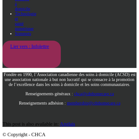
à
domicile
Technologie
et
santé
numérique
Sommets
Lier vers : Infolettre
Fondée en 1990, l’Association canadienne des soins à domicile (ACSD) est
une association nationale à but non lucratif qui se consacre à la promotion
de l’excellence dans les soins à domicile et les soins communautaires.
Renseignements généraux :
chca@cdnhomecare.ca
Renseignements adhésion :
membership@cdnhomecare.ca
This post is also available in:
Anglais
© Copyright - CHCA