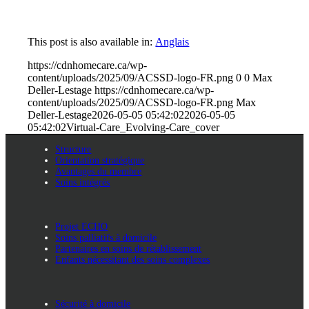
This post is also available in:
Anglais
https://cdnhomecare.ca/wp-
content/uploads/2025/09/ACSSD-logo-FR.png
0
0
Max
Deller-Lestage
https://cdnhomecare.ca/wp-
content/uploads/2025/09/ACSSD-logo-FR.png
Max
Deller-Lestage
2026-05-05 05:42:02
2026-05-05
05:42:02
Virtual-Care_Evolving-Care_cover
Structure
Orientation stratégique
Avantages du membre
Soins intégrés
Projet ECHO
Soins palliatifs à domicile
Partenaires en soins de rétablissement
Enfants nécessitant des soins complexes
Sécurité à domicile