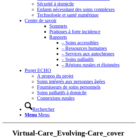
Sécurité à domicile
Enfants nécessitant des soins complexes
Technologie et santé numérique
Centre de savoir
Sommets
Pratiques à forte incidence
Rapports
– Soins accessibles
– Ressources humaines
– Services aux autochtones
– Soins palliatifs
– Régions rurales et éloignées
Projet ECHO
A propos du projet
Soins intégrés aux personnes âgées
Fournisseurs de soins personnels
Soins palliatifs à domicile
Connexions rurales
Rechercher
Menu
Menu
Virtual-Care_Evolving-Care_cover