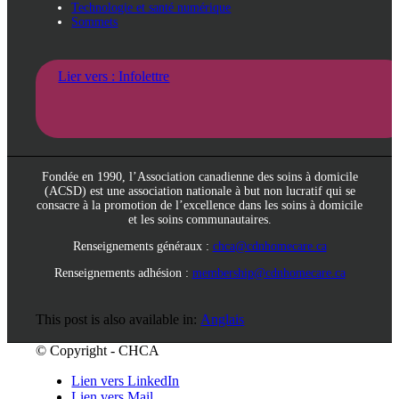
Technologie et santé numérique
Sommets
Lier vers : Infolettre
Fondée en 1990, l’Association canadienne des soins à domicile
(ACSD) est une association nationale à but non lucratif qui se
consacre à la promotion de l’excellence dans les soins à domicile
et les soins communautaires.
Renseignements généraux :
chca@cdnhomecare.ca
Renseignements adhésion :
membership@cdnhomecare.ca
This post is also available in:
Anglais
© Copyright - CHCA
Lien vers LinkedIn
Lien vers Mail