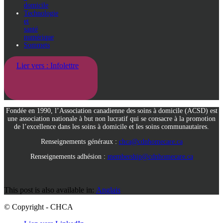
domicile
Technologie
et
santé
numérique
Sommets
Lier vers : Infolettre
Fondée en 1990, l’Association canadienne des soins à domicile (ACSD) est
une association nationale à but non lucratif qui se consacre à la promotion
de l’excellence dans les soins à domicile et les soins communautaires.
Renseignements généraux :
chca@cdnhomecare.ca
Renseignements adhésion :
membership@cdnhomecare.ca
This post is also available in:
Anglais
© Copyright - CHCA