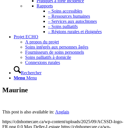
Pratiques à forte incidence
Rapports
– Soins accessibles
– Ressources humaines
– Services aux autochtones
– Soins palliatifs
– Régions rurales et éloignées
Projet ECHO
A propos du projet
Soins intégrés aux personnes âgées
Fournisseurs de soins personnels
Soins palliatifs à domicile
Connexions rurales
Rechercher
Menu
Menu
Maurine
This post is also available in:
Anglais
https://cdnhomecare.ca/wp-content/uploads/2025/09/ACSSD-logo-
FR.png
0
0
Max Deller-Lestage
https://cdnhomecare.ca/wp-