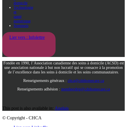
domicile
Technologie
et
santé
numérique
Sommets
Lier vers : Infolettre
Fondée en 1990, l’Association canadienne des soins à domicile (ACSD) est
une association nationale à but non lucratif qui se consacre à la promotion
de l’excellence dans les soins à domicile et les soins communautaires.
Renseignements généraux :
chca@cdnhomecare.ca
Renseignements adhésion :
membership@cdnhomecare.ca
This post is also available in:
Anglais
© Copyright - CHCA