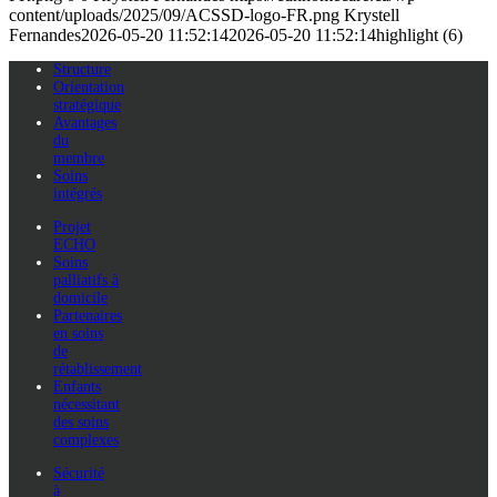
content/uploads/2025/09/ACSSD-logo-FR.png
Krystell
Fernandes
2026-05-20 11:52:14
2026-05-20 11:52:14
highlight (6)
Structure
Orientation
stratégique
Avantages
du
membre
Soins
intégrés
Projet
ECHO
Soins
palliatifs à
domicile
Partenaires
en soins
de
rétablissement
Enfants
nécessitant
des soins
complexes
Sécurité
à