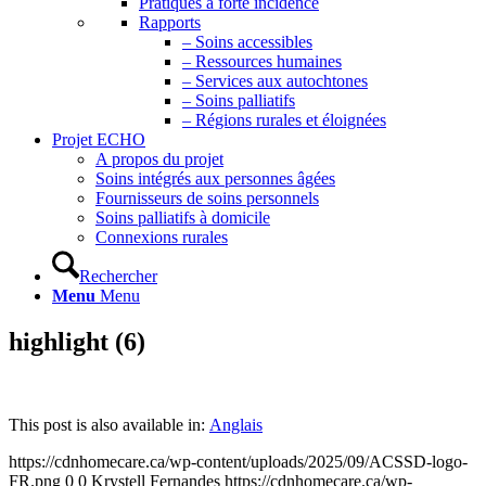
Pratiques à forte incidence
Rapports
– Soins accessibles
– Ressources humaines
– Services aux autochtones
– Soins palliatifs
– Régions rurales et éloignées
Projet ECHO
A propos du projet
Soins intégrés aux personnes âgées
Fournisseurs de soins personnels
Soins palliatifs à domicile
Connexions rurales
Rechercher
Menu
Menu
highlight (6)
This post is also available in:
Anglais
https://cdnhomecare.ca/wp-content/uploads/2025/09/ACSSD-logo-
FR.png
0
0
Krystell Fernandes
https://cdnhomecare.ca/wp-