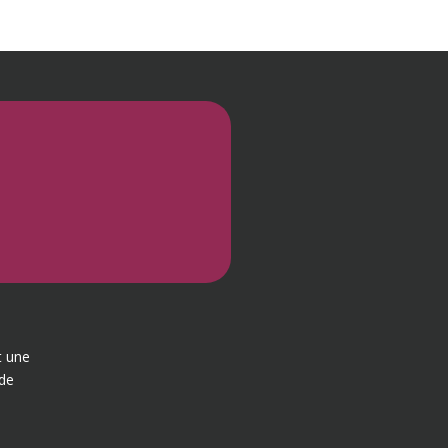
t une
 de