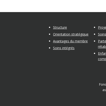
Structure
Proj
Orientation stratégique
Soins
Avantages du membre
Parte
réta
Soins intégrés
Enfan
comp
Fond
as