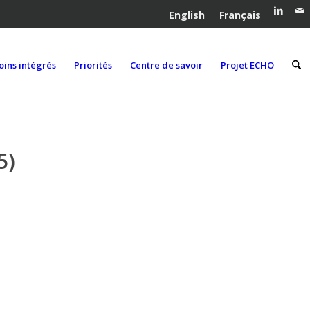
English
Français
oins intégrés
Priorités
Centre de savoir
Projet ECHO
5)