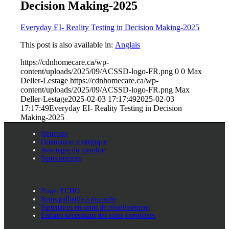
Decision Making-2025
Everyday EI- Reality Testing in Decision Making-2025
This post is also available in:
Anglais
https://cdnhomecare.ca/wp-
content/uploads/2025/09/ACSSD-logo-FR.png
0
0
Max
Deller-Lestage
https://cdnhomecare.ca/wp-
content/uploads/2025/09/ACSSD-logo-FR.png
Max
Deller-Lestage
2025-02-03 17:17:49
2025-02-03
17:17:49
Everyday EI- Reality Testing in Decision
Making-2025
Structure
Orientation stratégique
Avantages du membre
Soins intégrés
Projet ECHO
Soins palliatifs à domicile
Partenaires en soins de rétablissement
Enfants nécessitant des soins complexes