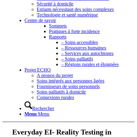
Sécurité à domicile
Enfants nécessitant des soins complexes
Technologie et santé numérique
Centre de savoir
Sommets
Pratiques à forte incidence
Rapports
– Soins accessibles
– Ressources humaines
– Services aux autochtones
– Soins palliatifs
– Régions rurales et éloignées
Projet ECHO
A propos du projet
Soins intégrés aux personnes âgées
Fournisseurs de soins personnels
Soins palliatifs à domicile
Connexions rurales
Rechercher
Menu
Menu
Everyday EI- Reality Testing in