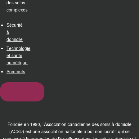
des soins
complexes
Sécurité
à
domicile
Technologie
et santé
numérique
Sommets
Fondée en 1990, l’Association canadienne des soins à domicile
(ACSD) est une association nationale à but non lucratif qui se
consacre à la promotion de l’excellence dans les soins à domicile et