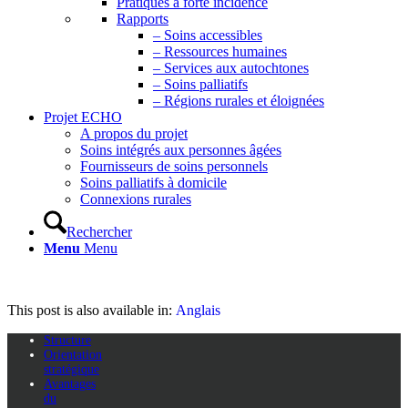
Pratiques à forte incidence
Rapports
– Soins accessibles
– Ressources humaines
– Services aux autochtones
– Soins palliatifs
– Régions rurales et éloignées
Projet ECHO
A propos du projet
Soins intégrés aux personnes âgées
Fournisseurs de soins personnels
Soins palliatifs à domicile
Connexions rurales
Rechercher
Menu
Menu
This post is also available in:
Anglais
Structure
Orientation
stratégique
Avantages
du