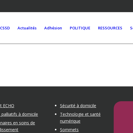
ACSSD
Actualités
Adhésion
POLITIQUE
RESSOURCES
S
et ECHO
Sécurité à domicile
 palliatifs à domicile
Technologie et santé
numérique
naires en soins de
blissement
Sommets