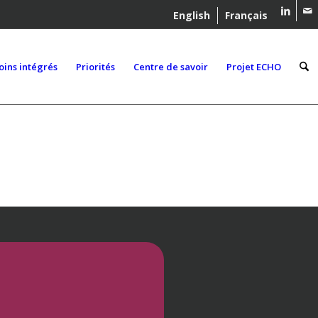
English
Français
oins intégrés
Priorités
Centre de savoir
Projet ECHO