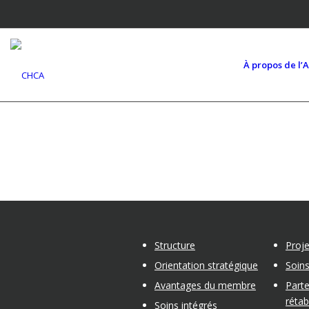
À propos de l’
Structure
Proj
Orientation stratégique
Soins
Avantages du membre
Parte
réta
Soins intégrés