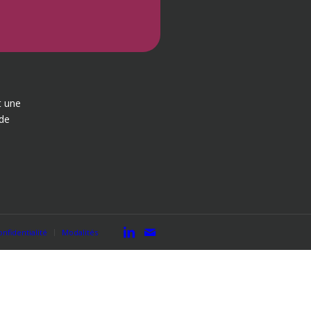
t une
 de
onfidentialité
Modalités